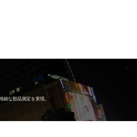
FA機器・その他
精細な部品測定を実現。
投込式超音波洗浄機