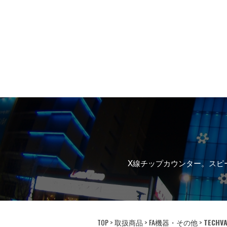
洗浄工程
会社概要
X線チップカウンター。スピ
アクセス
TOP
>
取扱商品
>
FA機器・その他
>
TECHVA