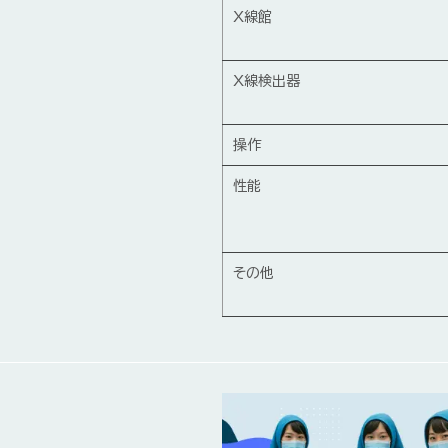
X線館
X線検出器
操作
性能
その他