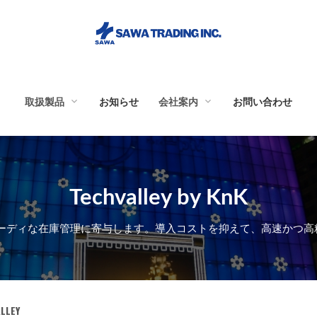
取扱製品
お知らせ
会社案内
お問い合わせ
Techvalley by KnK
消耗品
半田付け工程
ーディな在庫管理に寄与します。導入コストを抑えて、高速かつ高
検査工程
搬送工程
LLEY