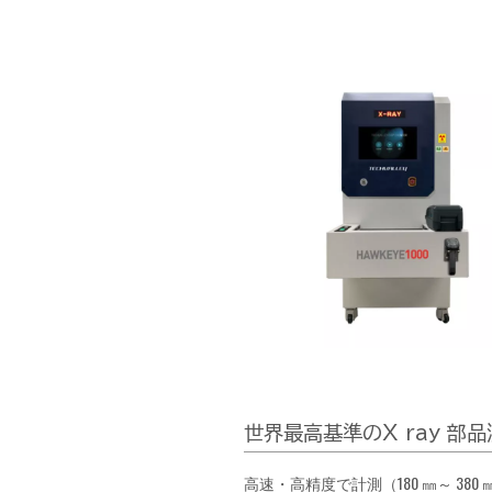
世界最高基準のX ray 部
高速・高精度で計測（180 ㎜～ 380 